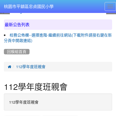
Tog
桃園市平鎮區忠貞國民小學
nav
:::
最新公告列表
校務公佈欄--選擇進階-繼續前往網站(下載附件請按右鍵在新
分頁中開啟連結)
回模組首頁

112學年度班親會
112學年度班親會
112學年度班親會