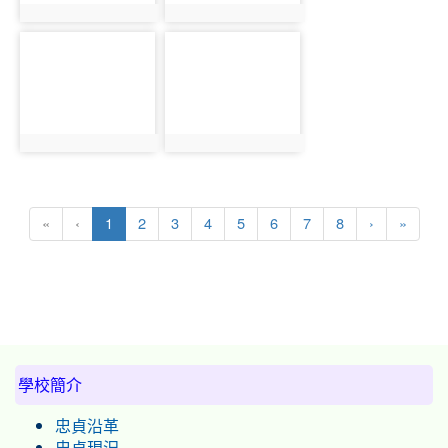
photo:4679
photo:4680
photo-
photo-
4681
4682
photo:4681
photo:4682
(current)
«
‹
1
2
3
4
5
6
7
8
›
»
:::
學校簡介
忠貞沿革