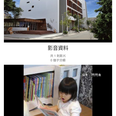
影音資料
共 1 則影片
0 個子分類
閱
讀
宣
導