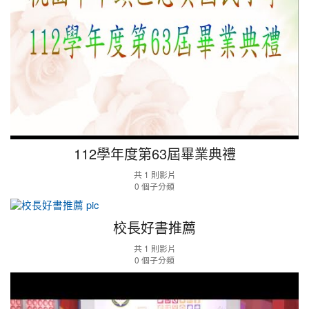
屆
畢
業
典
禮
112學年度第63屆畢業典禮
共 1 則影片
0 個子分類
校
長
校長好書推薦
好
書
共 1 則影片
0 個子分類
推
薦
桃
園
宅