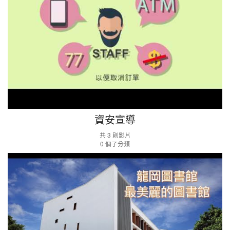
資安宣導
共 3 則影片
0 個子分類
影
音
資
料