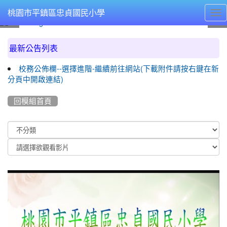
Tog
桃園市平鎮區忠貞國民小學
nav
:::
最新公告列表
校務公佈欄--選擇進階-繼續前往網站(下載附件請按右鍵在新
分頁中開啟連結)
回模組首頁
Video
List
11
學
年
度
第
63