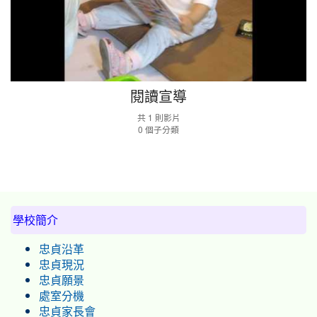
閱讀宣導
共 1 則影片
0 個子分類
:::
學校簡介
忠貞沿革
忠貞現況
忠貞願景
處室分機
忠貞家長會