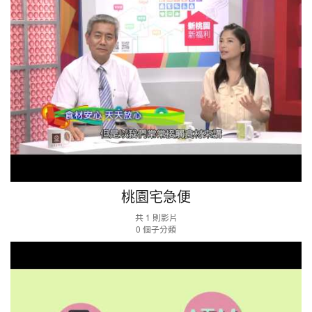
急
便
桃園宅急便
共 1 則影片
0 個子分類
資
安
宣
導