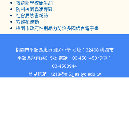
教育部學校衛生網
防制校園霸凌專區
社會局臉書粉絲
紫錐花運動
桃園市政府性別暴力防治多國語言電子書
桃園市平鎮區忠貞國民小學 地址：32468 桃園市
平鎮區龍南路315號 電話：03-4501450 傳真：
03-4508944
意見信箱：
t218@m5.jjes.tyc.edu.tw
忠貞國小網站架構於自由軟體之XOOPS系統