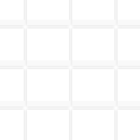
642
photo:4618
photo:4627
photo:464
photo-
photo-
photo-
4644
4620
4629
628
photo:4644
photo:4620
photo:462
photo-
photo-
photo-
4630
4646
4622
621
photo:4630
photo:4646
photo:462
photo-
photo-
photo-
4623
4632
4648