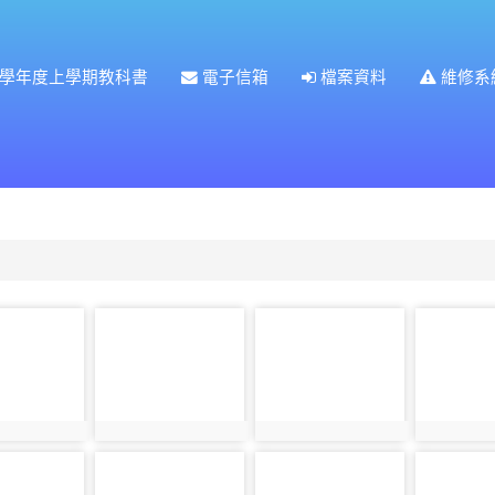
5學年度上學期教科書
電子信箱
檔案資料
維修系
續前往網站(下載附件請按右鍵在新分頁中開啟連結)
photo-
photo-
photo-
4625
4641
4617
616
photo:4625
photo:4641
photo:461
photo-
photo-
photo-
4618
4627
4643