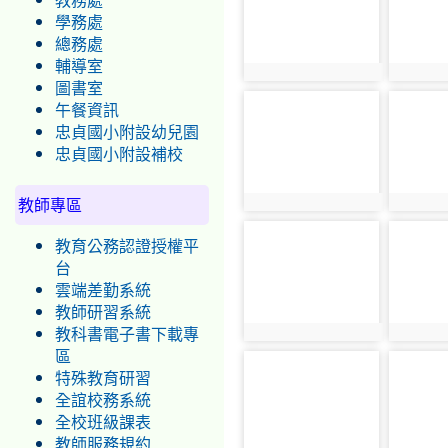
教務處
學務處
總務處
輔導室
photo:4626
photo:4
圖書室
photo-
photo-
午餐資訊
4619
4628
忠貞國小附設幼兒園
忠貞國小附設補校
教師專區
photo:4619
photo:4
photo-
photo-
教育公務認證授權平
4645
4621
台
雲端差勤系統
教師研習系統
教科書電子書下載專
photo:4645
photo:4
區
photo-
photo-
特殊教育研習
4631
4647
全誼校務系統
全校班級課表
教師服務規約