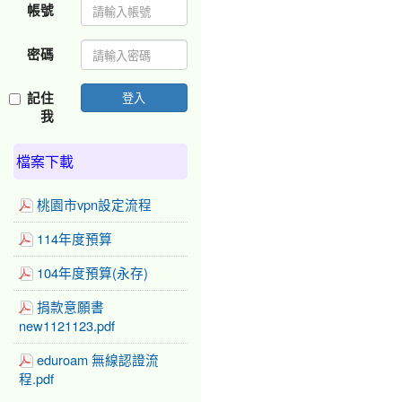
帳號
密碼
記住
登入
我
檔案下載
桃園市vpn設定流程
114年度預算
104年度預算(永存)
捐款意願書
new1121123.pdf
eduroam 無線認證流
程.pdf