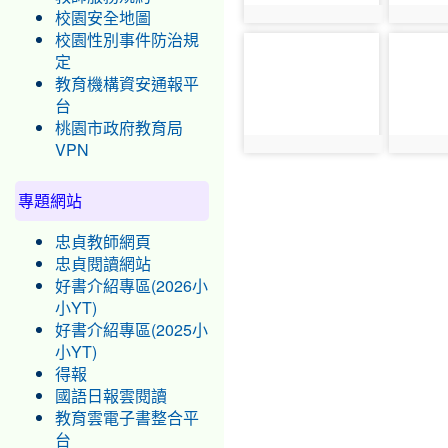
photo:4631
photo:4
校園安全地圖
校園性別事件防治規
photo-
photo-
定
4624
4633
教育機構資安通報平
台
桃園市政府教育局
photo:4624
photo:4
VPN
專題網站
忠貞教師網頁
忠貞閱讀網站
好書介紹專區(2026小
小YT)
好書介紹專區(2025小
小YT)
得報
國語日報雲閱讀
教育雲電子書整合平
台