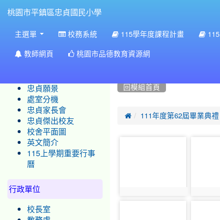
:::
桃園市平鎮區忠貞國民小學
:::
主選單
校務系統
115學年度課程計畫
11
:::
學校簡介
最新公告列表
教師網頁
桃園市品德教育資源網
忠貞沿革
校務公佈欄--選擇進階-繼
忠貞現況
回模組首頁
忠貞願景
處室分機
忠貞家長會

111年度第62屆畢業典禮
忠貞傑出校友
校舍平面圖
英文簡介
photo-
photo-
115上學期重要行事
4615
4616
曆
行政單位
photo:4615
photo:4
photo-
photo-
校長室
4626
4642