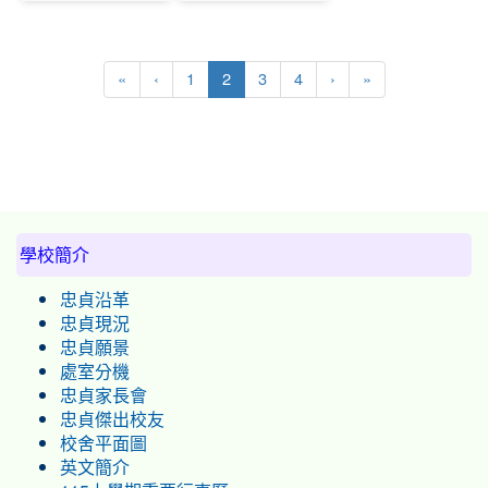
(current)
«
‹
1
2
3
4
›
»
:::
學校簡介
忠貞沿革
忠貞現況
忠貞願景
處室分機
忠貞家長會
忠貞傑出校友
校舍平面圖
英文簡介