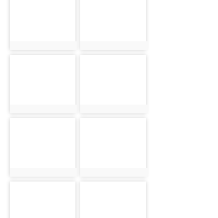
1862
1882
photo:1862
photo:1882
photo-
photo-
1902
1922
photo:1902
photo:1922
photo-
photo-
1823
1843
photo:1823
photo:1843
photo-
photo-
1863
1883