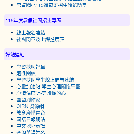
忠貞國小115體育班招生甄選簡章
115年度暑假社團招生專區
線上報名連結
社團簡章及上課進度表
好站連結
學習扶助評量
適性閱讀
學習扶助學生線上問卷連結
心靈加油站-學生心理關懷平臺
心情溫度計-守護你的心
國圖到你家
CIRN 資源網
教育廣播電台
國語日報網站
中文地址英譯
查詢英譯姓名