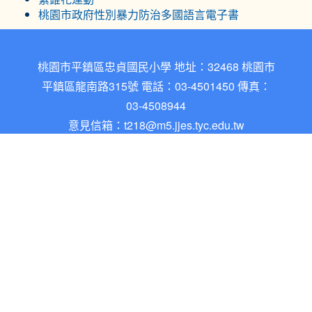
桃園市政府性別暴力防治多國語言電子書
桃園市平鎮區忠貞國民小學 地址：32468 桃園市
平鎮區龍南路315號 電話：03-4501450 傳真：
03-4508944
意見信箱：
t218@m5.jjes.tyc.edu.tw
忠貞國小網站架構於自由軟體之XOOPS系統