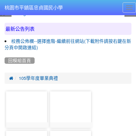
Tog
桃園市平鎮區忠貞國民小學
nav
:::
最新公告列表
校務公佈欄--選擇進階-繼續前往網站(下載附件請按右鍵在新
分頁中開啟連結)
回模組首頁

105學年度畢業典禮
photo-
photo-
1822
1842
photo:1822
photo:1842
photo-
photo-