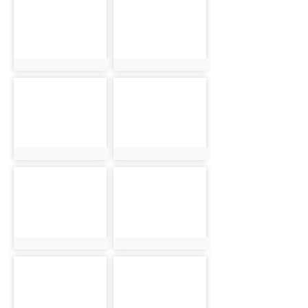
545
565
photo:545
photo:565
photo-
photo-
585
605
photo:585
photo:605
photo-
photo-
546
566
photo:546
photo:566
photo-
photo-
586
606