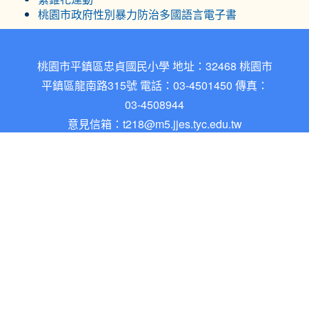
桃園市政府性別暴力防治多國語言電子書
桃園市平鎮區忠貞國民小學 地址：32468 桃園市
平鎮區龍南路315號 電話：03-4501450 傳真：
03-4508944
意見信箱：
t218@m5.jjes.tyc.edu.tw
忠貞國小網站架構於自由軟體之XOOPS系統