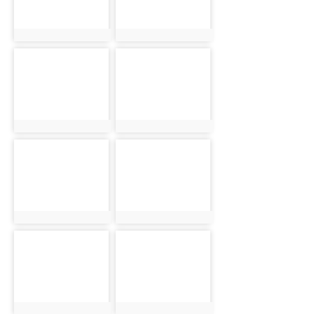
photo:550
photo:570
photo-
photo-
590
610
photo:590
photo:610
photo-
photo-
551
571
photo:551
photo:571
photo-
photo-
591
611
photo:591
photo:611