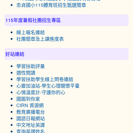
忠貞國小115體育班招生甄選簡章
115年度暑假社團招生專區
線上報名連結
社團簡章及上課進度表
好站連結
學習扶助評量
適性閱讀
學習扶助學生線上問卷連結
心靈加油站-學生心理關懷平臺
心情溫度計-守護你的心
國圖到你家
CIRN 資源網
教育廣播電台
國語日報網站
中文地址英譯
查詢英譯姓名