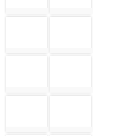
photo:586
photo:606
photo-
photo-
547
567
photo:547
photo:567
photo-
photo-
587
607
photo:587
photo:607
photo-
photo-
548
568
photo:548
photo:568