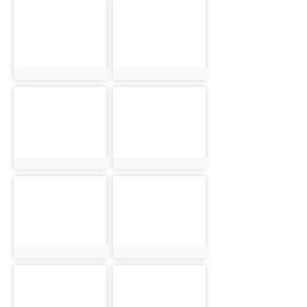
photo-
photo-
588
608
photo:588
photo:608
photo-
photo-
549
569
photo:549
photo:569
photo-
photo-
589
609
photo:589
photo:609
photo-
photo-
550
570