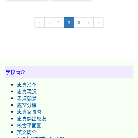
(current)
«
‹
1
2
3
›
»
:::
學校簡介
忠貞沿革
忠貞現況
忠貞願景
處室分機
忠貞家長會
忠貞傑出校友
校舍平面圖
英文簡介