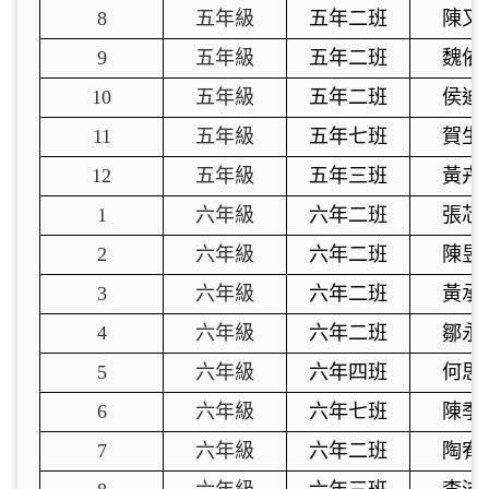
8
五年級
五年二班
陳又
9
五年級
五年二班
魏依
10
五年級
五年二班
侯迪
11
五年級
五年七班
賀生
12
五年級
五年三班
黃卉
1
六年級
六年二班
張芯
2
六年級
六年二班
陳昱
3
六年級
六年二班
黃承
4
六年級
六年二班
鄒永
5
六年級
六年四班
何思
6
六年級
六年七班
陳季
7
六年級
六年二班
陶宥