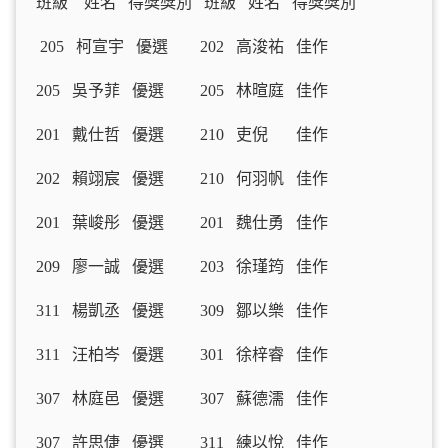
班級 姓名 得獎獎別 班級 姓名 得獎獎別
205 柯宣宇 優選 202 高浚祐 佳作
205 吳予菲 優選 205 林暄庭 佳作
201 戴仕哲 優選 210 吏倪 佳作
202 賴翊宸 優選 210 何羽帆 佳作
201 葉峻彤 優選 201 魏仕勇 佳作
209 廖一誠 優選 203 徐瑾筠 佳作
311 楊凱丞 優選 309 鄒以樂 佳作
311 汪柏岑 優選 301 徐梓睿 佳作
307 林庭邑 優選 307 蘇德濡 佳作
307 許思倢 優選 311 練以悅 佳作