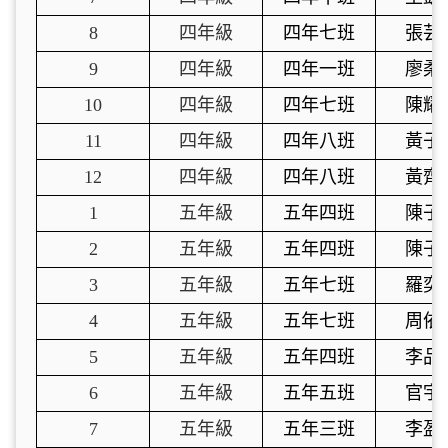
8
四年級
四年七班
張芸
9
四年級
四年一班
廖柔
10
四年級
四年七班
陳耀
11
四年級
四年八班
黃子
12
四年級
四年八班
黃齊
1
五年級
五年四班
陳子
2
五年級
五年四班
陳子
3
五年級
五年七班
羅奕
4
五年級
五年七班
周依
5
五年級
五年四班
李品
6
五年級
五年五班
官宇
7
五年級
五年三班
李盈