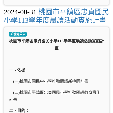
2024-08-31
桃園市平鎮區忠貞國民
小學113學年度晨讀活動實施計畫
設備組公告
桃園市平鎮區忠貞國民小學113學年度晨讀活動實施計
畫
一、依據
(一)桃園市國民中小學推動閱讀新桃園計畫
(二)桃園市平鎮區忠貞國民小學推動閱讀教育實施
計畫
二、
目的：