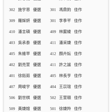
302 施宇恩 優選 301 馮鼎鈞 佳作
309 羅婇妍 優選 301 李季芊 佳作
410 潘言碩 優選 409 林緳綾 佳作
403 吳承泰 優選 411 潘采婕 佳作
405 朱維苹 優選 412 顏卉妘 佳作
402 劉亮萱 優選 411 許之謐 佳作
401 徐鈺茹 優選 405 林長亨 佳作
407 周峻宇 優選 404 王苡瑄 佳作
506 劉世棋 優選 502 王萱頤 佳作
509 黃婕媗 優選 501 徐婕羚 佳作