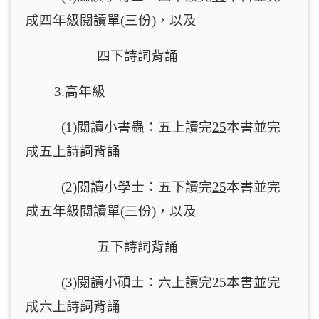
成四年級閱讀單(三份)，以及
四下詩詞背誦
3.
高年級
(1)
閱讀小書蟲：五上讀完
本書並完
25
成五上詩詞背誦
(2)
閱讀小學士：五下讀完
本書並完
25
成五年級閱讀單(三份)，以及
五下詩詞背誦
(3)
閱讀小碩士：六上讀完
本書並完
25
成六上詩詞背誦