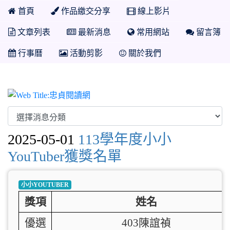
首頁
作品繳交分享
線上影片
文章列表
最新消息
常用網站
留言簿
行事曆
活動剪影
關於我們
忠貞閱讀網
2025-05-01
113學年度小小
YouTuber獲獎名單
小小YOUTUBER
獎項
姓名
優選
403陳誼禎