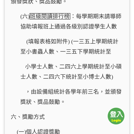
頒發獎狀、獎品鼓勵。
(
六)
：每學期期末請導師
班級閱讀排行榜
協助填報班上通過各級別認證學生人數
(
填報表格如附件) (一三五上學期統計
至小書蟲人數、一三五下學期統計至
小學士人數、二四六上學期統計至小碩
士人數、二四六下統計至小博士人數)
，由設備組統計各學年前三名，並頒發
獎狀、獎品鼓勵。
六、獎勵方式
(
一)個人認證獎勵