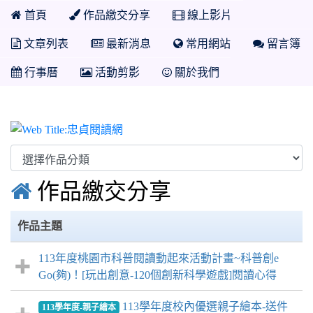
首頁
作品繳交分享
線上影片
文章列表
最新消息
常用網站
留言簿
行事曆
活動剪影
關於我們
忠貞閱讀網

作品繳交分享
作品主題
113年度桃園市科普閱讀動起來活動計畫~科普創e
Go(夠)！[玩出創意-120個創新科學遊戲]閱讀心得
113學年度校內優選親子繪本-送件
113學年度-親子繪本