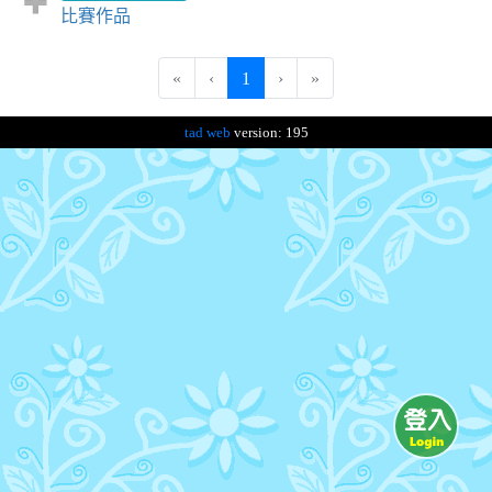
比賽作品
(current)
«
‹
1
›
»
tad web
version: 195