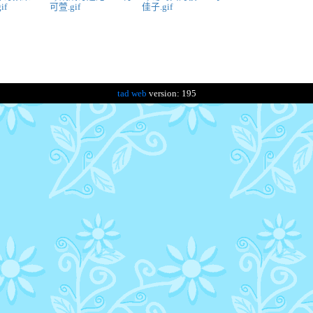
if
可萱.gif
佳子.gif
tad web
version: 195