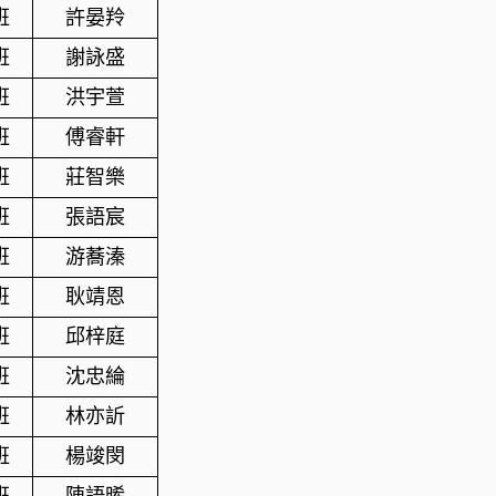
班
許晏羚
班
謝詠盛
班
洪宇萱
班
傅睿軒
班
莊智樂
班
張語宸
班
游蕎溱
班
耿靖恩
班
邱梓庭
班
沈忠綸
班
林亦訢
班
楊竣閔