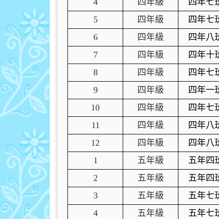
4
四年級
四年七
5
四年級
四年七
6
四年級
四年八
7
四年級
四年十
8
四年級
四年七
9
四年級
四年一
10
四年級
四年七
11
四年級
四年八
12
四年級
四年八
1
五年級
五年四
2
五年級
五年四
3
五年級
五年七
4
五年級
五年七