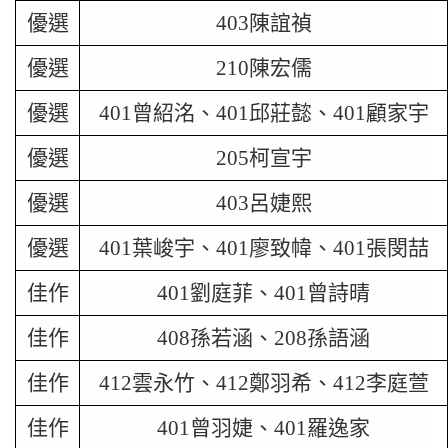
優選
403陳誼禎
優選
210陳宏儒
優選
401曾紹洺、401邱莊懿、401顧家宇
優選
205柯宣宇
優選
403呂婕熙
優選
401葉峻宇、401廖致幃、401張閔喆
佳作
401劉庭菲、401曾詩晴
佳作
408孫若涵、208孫語涵
佳作
412雲永竹、412鄭羽希、412李庭萱
佳作
401曾羽婕、401羅逸家