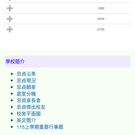
1282
3434
3745
:::
學校簡介
忠貞沿革
忠貞現況
忠貞願景
處室分機
忠貞家長會
忠貞傑出校友
校舍平面圖
英文簡介
115上學期重要行事曆