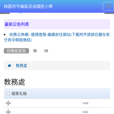
Tog
桃園市平鎮區忠貞國民小學
nav
:::
最新公告列表
校務公佈欄--選擇進階-繼續前往網站(下載附件請按右鍵在新
分頁中開啟連結)
回模組首頁



教務處
教務處
clickAll
檔案名稱
1429
1603