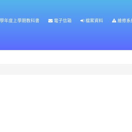
5學年度上學期教科書
電子信箱
檔案資料
維修系
續前往網站(下載附件請按右鍵在新分頁中開啟連結)