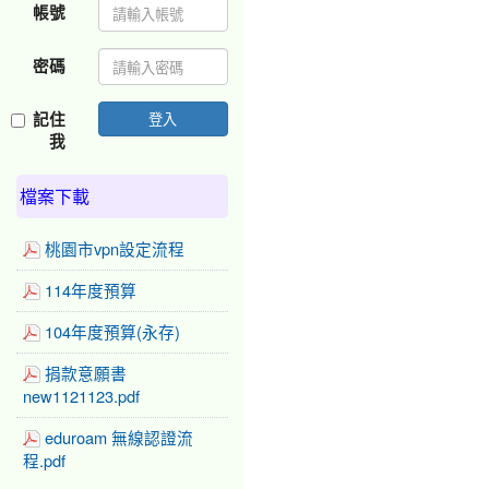
帳號
密碼
記住
登入
我
檔案下載
桃園市vpn設定流程
114年度預算
104年度預算(永存)
捐款意願書
new1121123.pdf
eduroam 無線認證流
程.pdf