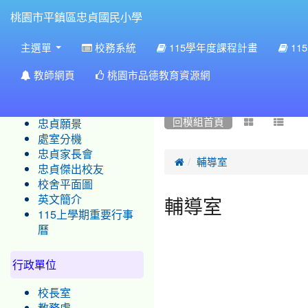
:::
桃園市平鎮區忠貞國民小學
:::
主選單
校務系統
115學年度課程計畫
11
:::
學校簡介
最新公告列表
教師網頁
桃園市品德教育資源網
忠貞沿革
校務公佈欄--選擇進階-繼
忠貞現況
回模組首頁


忠貞願景
處室分機
忠貞家長會

輔導室
忠貞傑出校友
校舍平面圖
輔導室
英文簡介
115上學期重要行事
曆
行政單位
校長室