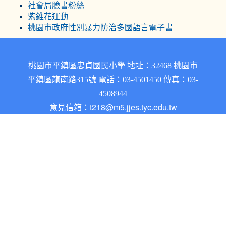
社會局臉書粉絲
紫錐花運動
桃園市政府性別暴力防治多國語言電子書
桃園市平鎮區忠貞國民小學 地址：32468 桃園市
平鎮區龍南路315號 電話：03-4501450 傳真：03-
4508944
意見信箱：
t218@m5.jjes.tyc.edu.tw
忠貞國小網站架構於自由軟體之XOOPS系統