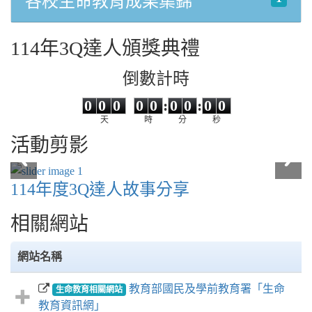
各校生命教育成果集錦
114年3Q達人頒獎典禮
倒數計時
0
0
0
0
0
0
0
0
0
0
0
0
0
0
:
0
0
:
0
0
天
時
分
秒
活動剪影
114三Q達人故事發表會 19.jpg
114三Q達人故事發表會 19.jpg
114三Q達人故事發表會 20.jpg
114三Q達人故事發表會 20.jpg
114年度3Q達人故事分享
相關網站
網站名稱
教育部國民及學前教育署「生命
生命教育相關網站
教育資訊網」