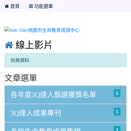
首頁
功能選單
桃園市生命教育資源中心

線上影片
尚無資料
文章選單
5
各年度3Q達人甄選獲獎名單
5
3Q達人成果專刊
1