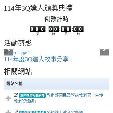
114年3Q達人頒獎典禮
倒數計時
0
0
0
0
0
0
0
0
0
0
0
0
0
0
:
0
0
:
0
0
天
時
分
秒
活動剪影
114三Q達人故事發表會 19.jpg
114三Q達人故事發表會 19.jpg
114三Q達人故事發表會 20.jpg
114三Q達人故事發表會 20.jpg
114年度3Q達人故事分享
相關網站
網站名稱
教育部國民及學前教育署「生命
生命教育相關網站
教育資訊網」
公視線上教育宅急便