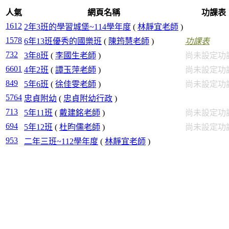
人氣
網頁名稱
功課表
1612
2年3班的學習城堡~114學年度
(
林靜宜老師
)
1578
6年13班優秀的國樂班
(
陳筠慧老師
)
功課表
732
3年8班
(
李國生老師
)
尚未設定功
6601
4年2班
(
譚玉萍老師
)
尚未設定功
849
5年6班
(
徐佳雯老師
)
尚未設定功
5764
忠貞附幼
(
忠貞附幼行政
)
713
5年11班
(
戴建銘老師
)
尚未設定功
694
5年12班
(
杜昀儒老師
)
尚未設定功
953
二年三班~112學年度
(
林靜宜老師
)