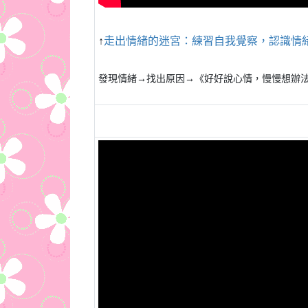
↑
走出情緒的迷宮：練習自我覺察，認識情
發現情緒→找出原因→《好好說心情，慢慢想辦