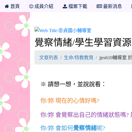
首頁
成員介紹
檔案下載
最新消息
忠貞國小輔導室
覺察情緒/學生學習資源
文章列表
生命/特教教育
jjes610輔導室 
※ 請想一想，並說說看：
你/妳 現在的心情好嗎?
你/妳 會覺察出自己的情緒狀態嗎? 
你/妳 會如何
覺察情緒
呢?