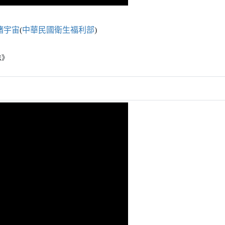
緒宇宙
(
中華民國衛生福利部
)
法》