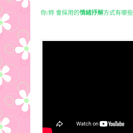
你/妳 會採用的
情緒抒解
方式有哪些