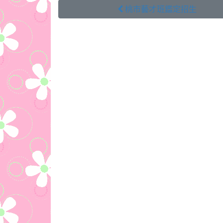
 桃市藝才班鑑定招生