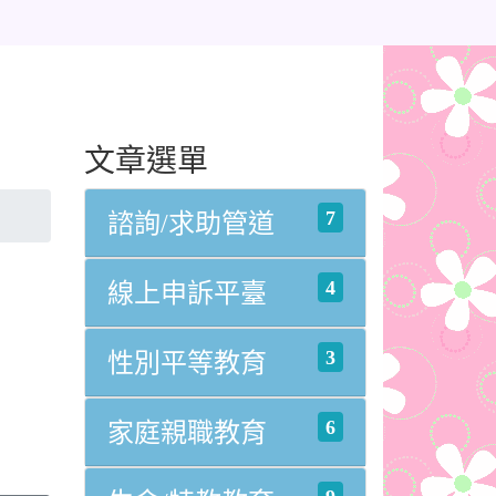
文章選單
7
諮詢/求助管道
4
線上申訴平臺
3
性別平等教育
/%E5%BF%A0%E8%B2%9E%E8%97%9D%E6%89%8D%E5%
6
家庭親職教育