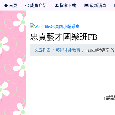
首頁
成員介紹
檔案下載
最新消息
忠貞國小輔導室
忠貞藝才國樂班FB
文章列表
藝術才能教育
jjes610輔導室 於
↑請