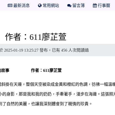
最新消息
常用網站
留言簿
行事曆
 作者：611廖芷萱
d 於 2025-01-19 13:25:27 發布，已有 456 人次閱讀過
的故事 作者：611廖芷萱
陽斜掛在天邊，整個天空被染成金黃和橙紅的色調，彷彿一幅溫
小的身影，那是我和我的奶奶，手牽著手，漫步在海邊。這張照
到了自然的美麗，也讓我深刻體會到了親情的珍貴。