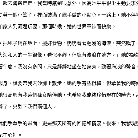
一起去海邊走走，我當時感到很意外，因為她平平很少主動要求
提著一個小籃子，裡面裝滿了親手做的小點心。一路上，她不停
和家人到河邊玩耍，那個時候，她的世界單純而快樂。
，把毯子鋪在地上，擺好食物。奶奶看著翻湧的海浪，突然嘆了
大海和人的一生很像，看似平靜，但總有波浪在遠方。」她的話
著什麼。我沒有多問，只是靜靜地坐在她身旁，聽著海浪的聲音
起身，說要帶我去沙灘上散步。她的手有些粗糙，但牽著我的時
她很高興有我這個孫女陪伴她，也希望我能夠珍惜現在的時光，
靜了，只剩下我們兩個人。
我們手牽手的畫面，更是那天所有的回憶和情感。後來，我發現
記在心裡。