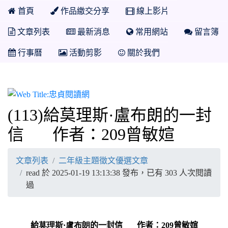
首頁
作品繳交分享
線上影片
文章列表
最新消息
常用網站
留言簿
行事曆
活動剪影
關於我們
忠貞閱讀網
(113)給莫理斯·盧布朗的一封
信 作者：209曾敏媗
文章列表
二年級主題徵文優選文章
read 於 2025-01-19 13:13:38 發布，已有 303 人次閱讀
過
給
莫理斯·
盧布朗
的一封信 作者：209曾敏媗