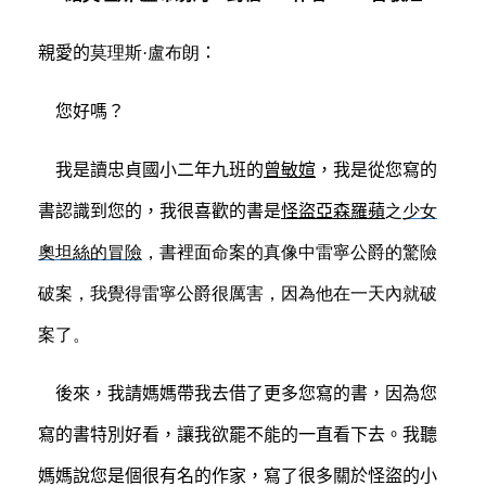
親愛的
莫理斯·
盧布朗
：
您好嗎？
我是讀忠貞國小二年九班的
曾敏媗
，我是從您寫的
書認識到您的，我很喜歡的書是
怪盜亞森羅蘋
之
少女
奧坦絲的冒險
，
書裡面命案的真像中
雷寧
公爵
的驚險
破案，我覺得
雷寧
公爵
很厲害，因為他在一天內就破
案了。
後來，我請媽媽帶我去借了更多您寫的書，因為您
寫的書特別好看，讓我欲罷不能的一直看下去。我聽
媽媽說您是個很有名的作家，寫了很多關於怪盜的小