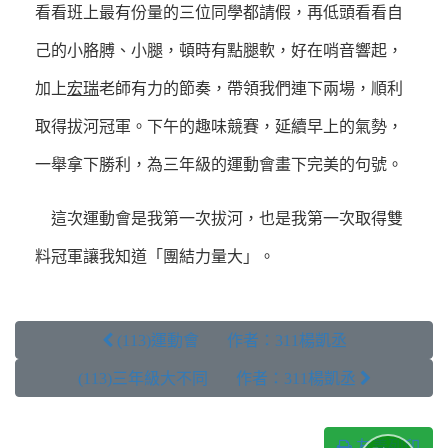
看看班上最有份量的三位同學都請假，再低頭看看自
己的小胳膊、小腿，頓時有點腿軟，好在哨音響起，
加上
宏瑞
老師有力的節奏，帶領我們連下兩場，順利
取得拔河冠軍。下午的趣味競賽，延續早上的氣勢，
一舉拿下勝利，為三年級的運動會畫下完美的句號。
這次運動會是我第一次拔河，也是我第一次取得雙
料冠軍讓我知道「團結力量大」。
 (113)運動會 作者：311楊凱丞
(113)三年級大不同 作者：311楊凱丞 
友善列印