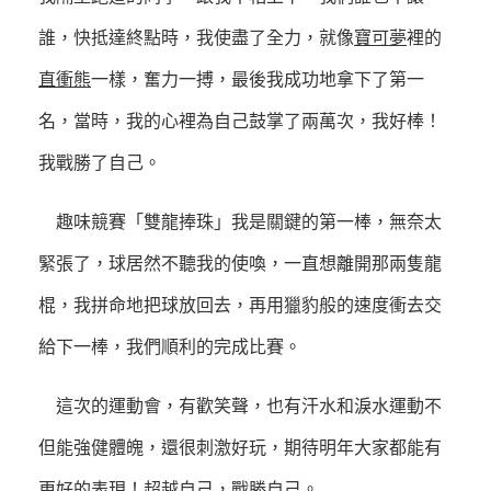
誰，快抵達終點時，我使盡了全力，就像
寶可夢
裡的
直衝熊
一樣，奮力一搏，最後我成功地拿下了第一
名，當時，我的心裡為自己鼓掌了兩萬次，我好棒！
我戰勝了自己。
趣味競賽「雙龍捧珠」我是關鍵的第一棒，無奈太
緊張了，球居然不聽我的使喚，一直想離開那兩隻龍
棍，我拼命地把球放回去，再用獵豹般的速度衝去交
給下一棒，我們順利的完成比賽。
這次的運動會，有歡笑聲，也有汗水和淚水運動不
但能強健體魄，還很刺激好玩，期待明年大家都能有
更好的表現！超越自己，戰勝自己。