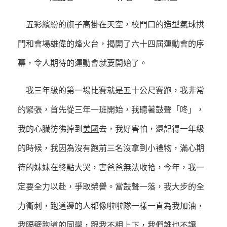
五彩繽紛的旗子高掛在天空，校門口的造型氣球拱
門和會場雄偉的烽火台，揭開了六十四屆運動會的序
幕，令人期待的運動會就要開始了。
我三年級的第一場比賽就是五十公尺賽跑，我非常
的緊張，首先從三年一班開始，我聽著鼓聲「咚」，
我的心臟彷彿掉到
美國
去，我好害怕，還記得一年級
的時候，我因為沒有跑前三名沒拿到小禮物，滿心期
待的妹妹在終點大哭，害爸爸無法收拾，今年，我一
定要全力以赴，爭取榮譽。當鼓聲一落，我大步的全
力衝刺，跑道邊的人都像啦啦隊一樣一直為我加油，
我隔壁跑道的同學，跟我不相上下，我們誰也不讓