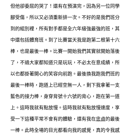
但他卻委屈的哭了！還有在預演完，因為另一位同學
腳受傷，所以又必須重新排一次。不好的是我們班分
到的組別裡，所有對手都是全六年級強最強的班，其
中還包括體育班。到了比賽當天我是跑第二根第十六
棒，也是最後一棒。比賽一開始我們其實就開始落後
了，不過大家都知道只是玩玩，不必太在意成績，所
以也都掛著開心的笑容向前跑。最後換我跑我們班的
最後一棒時，跑道上已經空無一人，剩下我拿著一支
藍色的接力棒，身穿背號十六號的背心，跑在第一道
上。這時我就有點放慢。這時我就有點放慢速度，享
受一下這種平常不會有的體驗，還有我在
忠貞
的最後
一棒。此時全場的目光都看向我的感覺，真的令我感