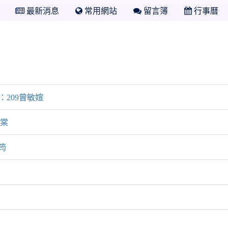
最新消息
常用網站
留言簿
行事曆
：209曾敏媗
苡棠
筠