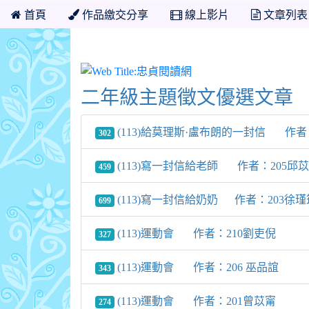
首頁
作品繳交分享
線上影片
文章列表
忠貞閱讀網
二年級主題徵文優選文章
(113)給莫理斯·盧布朗的一封信 作者
302
(113)寫一封信給老師 作者：205邱
459
(113)寫一封信給奶奶 作者：203徐瑾
699
(113)運動會 作者：210劉吏倪
327
(113)運動會 作者：206 巫品誼
343
(113)運動會 作者：201曾苡甯
274