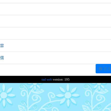
宜霏
宏儒
更多
tad web
version: 195