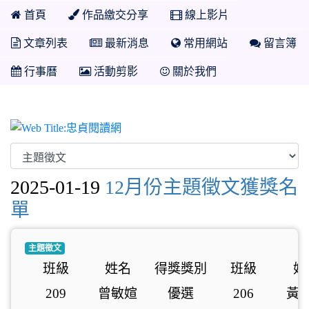
首頁
作品繳交分享
線上影片
文章列表
最新消息
常用網站
留言簿
行事曆
活動剪影
關於我們
忠貞閱讀網
2025-01-19
12月份主題徵文獲獎名
單
主題徵文
班級
姓名
得獎獎別
班級
姓
209
曾敏媗
優選
206
黃