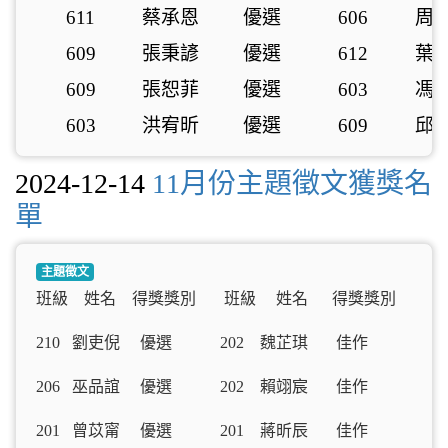
611
蔡承恩
優選
606
周
609
張秉諺
優選
612
葉
609
張恕菲
優選
603
馮
603
洪宥昕
優選
609
邱
2024-12-14
11月份主題徵文獲獎名
單
主題徵文
班級 姓名 得獎獎別 班級 姓名 得獎獎別
210 劉吏倪 優選 202 魏芷琪 佳作
206 巫品誼 優選 202 賴翊宸 佳作
201 曾苡甯 優選 201 蔣昕辰 佳作