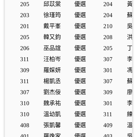
205
邱苡棠
優選
204
黃
203
徐瑾筠
優選
204
蘇
201
戴平峯
優選
210
吳
205
韓又鈞
優選
208
洪
206
巫品誼
優選
205
丁
311
汪柏岑
優選
307
李
309
羅婇妍
優選
301
馮
311
楊凱丞
優選
307
蘇
307
劉杰佞
優選
309
廖
310
魏承祐
優選
301
李
310
溫幼凱
優選
311
練
408
張凱馨
優選
409
溫
401
羅逸家
優選
403
吳