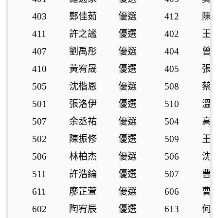
403
鄭佳茹
優選
412
陳
411
許之謐
優選
402
王
407
劉禹彤
優選
404
曾
410
黃宥晟
優選
405
張
505
沈楷恩
優選
508
蔡
501
張洛伊
優選
510
溫
507
余丞祐
優選
504
高
502
陳振修
優選
509
王
506
林柏杰
優選
506
沈
511
許浩綸
優選
507
曹
611
廖芷萱
優選
606
曹
602
陶宥辰
優選
613
何