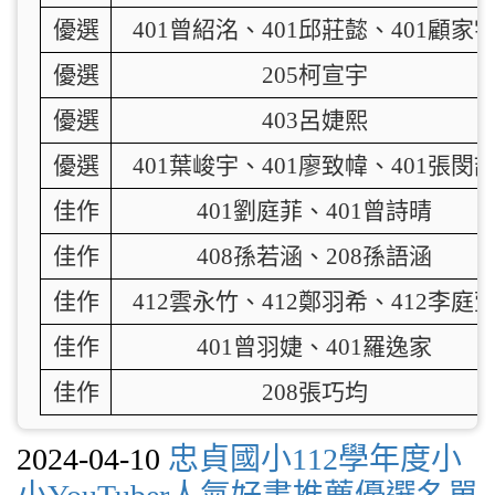
優選
401曾紹洺、401邱莊懿、401顧家
優選
205柯宣宇
優選
403呂婕熙
優選
401葉峻宇、401廖致幃、401張閔
佳作
401劉庭菲、401曾詩晴
佳作
408孫若涵、208孫語涵
佳作
412雲永竹、412鄭羽希、412李庭
佳作
401曾羽婕、401羅逸家
佳作
208張巧均
2024-04-10
忠貞國小112學年度小