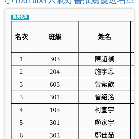
小YouTuber人氣好書推薦優選名單
得獎名單
名次
班級
姓名
1
303
陳誼禎
2
204
施宇恩
3
603
曾紫歆
3
301
曾紹洺
4
105
柯宣宇
5
301
顧家宇
6
303
鄭佳茹