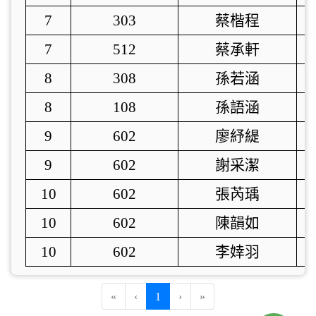
7
303
蔡楷程
7
512
蔡承軒
8
308
孫若涵
8
108
孫語涵
9
602
廖紓緹
9
602
謝采潔
10
602
張芮瑀
10
602
陳韻如
10
602
李婞羽
(current)
«
‹
1
›
»