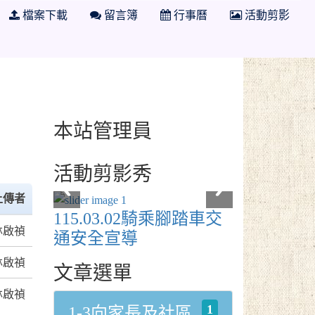
檔案下載
留言簿
行事曆
活動剪影
本站管理員
活動剪影秀
上傳者
115.03.02騎乘腳踏車交
林啟禎
通安全宣導
林啟禎
文章選單
林啟禎
1
1-3向家長及社區