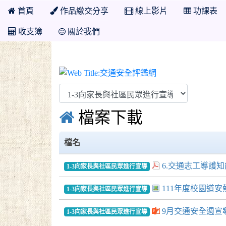
首頁
作品繳交分享
線上影片
功課表
收支簿
關於我們
交通安全評鑑網

檔案下載
檔名
6.交通志工導護知能增能
1-3向家長與社區民眾進行宣導
111年度校園道安熱
1-3向家長與社區民眾進行宣導
9月交通安全週宣導PP
1-3向家長與社區民眾進行宣導