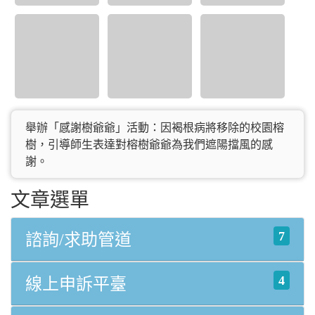
舉辦「感謝樹爺爺」活動：因褐根病將移除的校園榕
樹，引導師生表達對榕樹爺爺為我們遮陽擋風的感
謝。
文章選單
7
諮詢/求助管道
4
線上申訴平臺