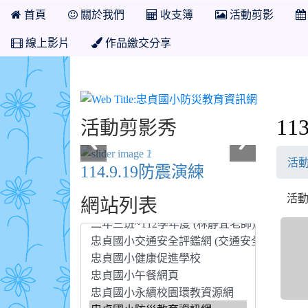
首頁
關於我們
收支簿
活動剪影
線上影片
作品繳交分享
忠貞國小
1
活動剪影秀
活
114.9.19防震演練
活動日
網站列表