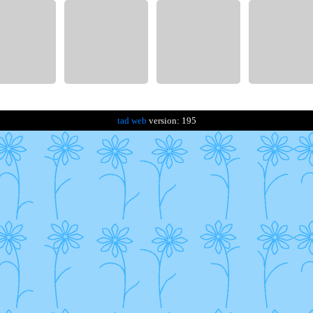
tad web
version: 195