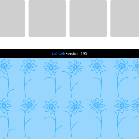
tad web
version: 195