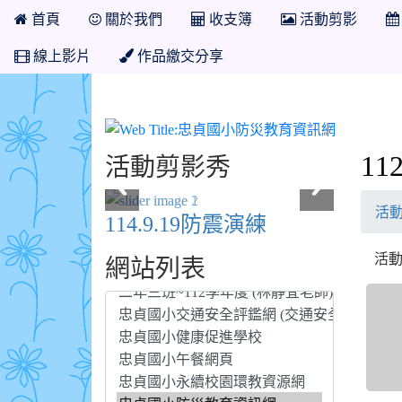
首頁
關於我們
收支簿
活動剪影
線上影片
作品繳交分享
忠貞國小
11
活動剪影秀
活
114.9.19防震演練
活動日
網站列表